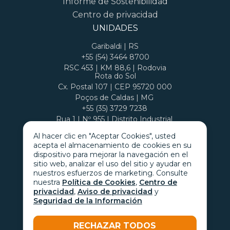
Informe de Sostenibilidad
Centro de privacidad
UNIDADES
Garibaldi | RS
+55 (54) 3464 8700
RSC 453 | KM 88,6 | Rodovia
Rota do Sol
Cx. Postal 107 | CEP 95720 000
Poços de Caldas | MG
+55 (35) 3729 7238
Rua 1 | Nº 955 | Distrito Industrial
Cx. Postal 407 | CEP 37701 970
Al hacer clic en "Aceptar Cookies", usted
acepta el almacenamiento de cookies en su
dispositivo para mejorar la navegación en el
sitio web, analizar el uso del sitio y ayudar en
nuestros esfuerzos de marketing. Consulte
nuestra
Política de Cookies
,
Centro de
privacidad
,
Aviso de privacidad
y
Seguridad de la Información
RECHAZAR TODOS