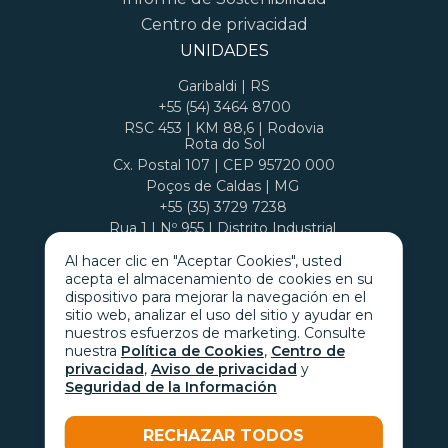
Centro de privacidad
UNIDADES
Garibaldi | RS
+55 (54) 3464 8700
RSC 453 | KM 88,6 | Rodovia
Rota do Sol
Cx. Postal 107 | CEP 95720 000
Poços de Caldas | MG
+55 (35) 3729 7238
Rua 1 | Nº 955 | Distrito Industrial
Cx. Postal 407 | CEP 37701 970
Al hacer clic en "Aceptar Cookies", usted
acepta el almacenamiento de cookies en su
dispositivo para mejorar la navegación en el
sitio web, analizar el uso del sitio y ayudar en
nuestros esfuerzos de marketing. Consulte
nuestra
Política de Cookies
,
Centro de
privacidad
,
Aviso de privacidad
y
Seguridad de la Información
RECHAZAR TODOS