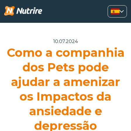
10.07.2024
Como a companhia
dos Pets pode
ajudar a amenizar
os Impactos da
ansiedade e
depressão