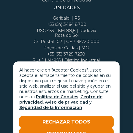
UNIDADES
Garibaldi | RS
+55 (54) 3464 8700
RSC 453 | KM 88,6 | Rodovia
Rota do Sol
Cx. Postal 107 | CEP 95720 000
Poços de Caldas | MG
+55 (35) 3729 7238
Rua 1 | Nº 955 | Distrito Industrial
Cx. Postal 407 | CEP 37701 970
Al hacer clic en "Aceptar Cookies", usted
acepta el almacenamiento de cookies en su
dispositivo para mejorar la navegación en el
sitio web, analizar el uso del sitio y ayudar en
nuestros esfuerzos de marketing. Consulte
nuestra
Política de Cookies
,
Centro de
privacidad
,
Aviso de privacidad
y
Seguridad de la Información
RECHAZAR TODOS