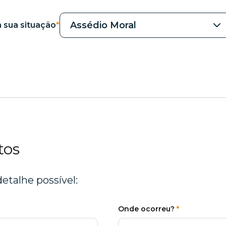
Assédio Moral
 sua situação
*
tos
etalhe possível:
Onde ocorreu?
*