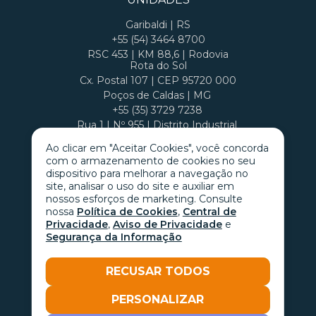
Garibaldi | RS
+55 (54) 3464 8700
RSC 453 | KM 88,6 | Rodovia
Rota do Sol
Cx. Postal 107 | CEP 95720 000
Poços de Caldas | MG
+55 (35) 3729 7238
Rua 1 | Nº 955 | Distrito Industrial
Cx. Postal 407 | CEP 37701 970
Ao clicar em "Aceitar Cookies", você concorda
com o armazenamento de cookies no seu
dispositivo para melhorar a navegação no
site, analisar o uso do site e auxiliar em
nossos esforços de marketing. Consulte
nossa
Política de Cookies
,
Central de
Privacidade
,
Aviso de Privacidade
e
Segurança da Informação
RECUSAR TODOS
PERSONALIZAR
Go with the