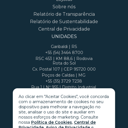
Sobre nós
Relatório de Transparência
Relatório de Sustentabilidade
Central de Privacidade
UNIDADES
Garibaldi | RS
+55 (54) 3464 8700
RSC 453 | KM 88,6 | Rodovia
Rota do Sol
Cx. Postal 107 | CEP 95720 000
Poços de Caldas | MG
+55 (35) 3729 7238
Rua 1 | Nº 955 | Distrito Industrial
Cx. Postal 407 | CEP 37701 970
Ao clicar em "Aceitar Cookies", você concorda
com o armazenamento de cookies no seu
dispositivo para melhorar a navegação no
site, analisar o uso do site e auxiliar em
nossos esforços de marketing. Consulte
nossa
Política de Cookies
,
Central de
Privacidade
,
Aviso de Privacidade
e