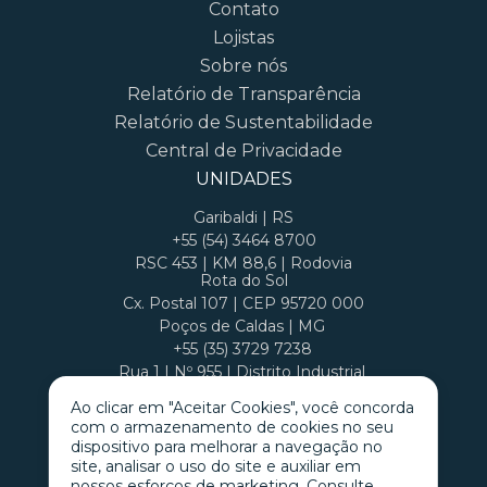
Contato
Lojistas
Sobre nós
Relatório de Transparência
Relatório de Sustentabilidade
Central de Privacidade
UNIDADES
Garibaldi | RS
+55 (54) 3464 8700
RSC 453 | KM 88,6 | Rodovia
Rota do Sol
Cx. Postal 107 | CEP 95720 000
Poços de Caldas | MG
+55 (35) 3729 7238
Rua 1 | Nº 955 | Distrito Industrial
Cx. Postal 407 | CEP 37701 970
Ao clicar em "Aceitar Cookies", você concorda
com o armazenamento de cookies no seu
dispositivo para melhorar a navegação no
site, analisar o uso do site e auxiliar em
nossos esforços de marketing. Consulte