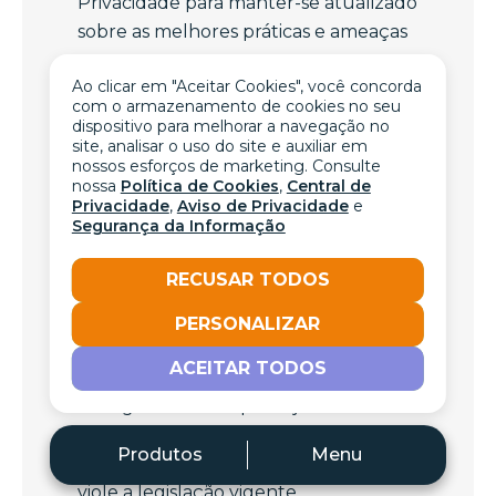
Privacidade para manter-se atualizado
sobre as melhores práticas e ameaças
emergentes;
Ao clicar em "Aceitar Cookies", você concorda
e) Usar apenas os recursos de
com o armazenamento de cookies no seu
tecnologia da informação autorizados
dispositivo para melhorar a navegação no
site, analisar o uso do site e auxiliar em
e não alterar quaisquer medidas de
nossos esforços de marketing. Consulte
segurança em suas atividades
nossa
Política de Cookies
,
Central de
cotidianas.
Privacidade
,
Aviso de Privacidade
e
Segurança da Informação
9. VEDAÇÕES
RECUSAR TODOS
9.1
É proibido utilizar os recursos de
tecnologia da informação e
PERSONALIZAR
comunicação disponibilizados pela
ACEITAR TODOS
NUTRIRE para acessar, armazenar ou
divulgar material que seja
incompatível com o ambiente de
Produtos
Menu
trabalho, infrinja direitos autorais ou
viole a legislação vigente.