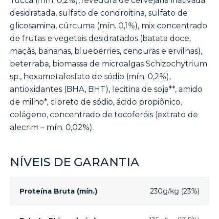
Yucca (mín. 0,2%), levedura de cervejaria inativada
desidratada, sulfato de condroitina, sulfato de
glicosamina, cúrcuma (mín. 0,1%), mix concentrado
de frutas e vegetais desidratados (batata doce,
maçãs, bananas, blueberries, cenouras e ervilhas),
beterraba, biomassa de microalgas Schizochytrium
sp., hexametafosfato de sódio (mín. 0,2%),
antioxidantes (BHA, BHT), lecitina de soja**, amido
de milho*, cloreto de sódio, ácido propiônico,
colágeno, concentrado de tocoferóis (extrato de
alecrim – mín. 0,02%).
NÍVEIS DE GARANTIA
Proteína Bruta (mín.)
230g/kg (23%)