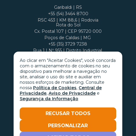
Garibaldi | RS
+55 (54) 3464 8700
RSC 453 | KM 88,6 | Rodovia
Rota do Sol
Cx. Postal 107 | CEP 95720 000
Poços de Caldas | MG
+55 (35) 3729 7238
Rua 1 | Nº 955 | Distrito Industrial
Cx. Postal 407 | CEP 37701 970
Ao clicar em "Aceitar Cookies", você concorda
com o armazenamento de cookies no seu
dispositivo para melhorar a navegação no
site, analisar o uso do site e auxiliar em
nossos esforços de marketing. Consulte
nossa
Política de Cookies
,
Central de
Privacidade
,
Aviso de Privacidade
e
Segurança da Informação
RECUSAR TODOS
PERSONALIZAR
Go with the