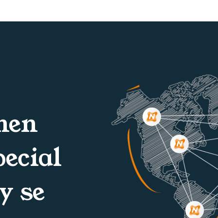
nen
pecial
y se