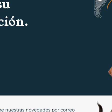
su
ción.
be nuestras novedades por correo