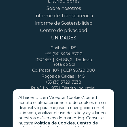
Distribuidores
Sobre nosotros
Informe de Transparencia
Informe de Sostenibilidad
Centro de privacidad
UNIDADES
Garibaldi | RS
+55 (54) 3464 8700
RSC 453 | KM 88,6 | Rodovia
Rota do Sol
Cx. Postal 107 | CEP 95720 000
Poços de Caldas | MG
+55 (35) 3729 7238
Rua 1 | Nº 955 | Distrito Industrial
Cx. Postal 407 | CEP 37701 970
Al hacer clic en "Aceptar Cookies", usted
acepta el almacenamiento de cookies en su
dispositivo para mejorar la navegación en el
sitio web, analizar el uso del sitio y ayudar en
nuestros esfuerzos de marketing. Consulte
nuestra
Política de Cookies
,
Centro de