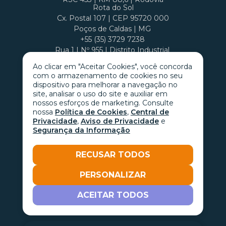
Rota do Sol
Cx. Postal 107 | CEP 95720 000
Poços de Caldas | MG
+55 (35) 3729 7238
Rua 1 | Nº 955 | Distrito Industrial
Cx. Postal 407 | CEP 37701 970
Ao clicar em "Aceitar Cookies", você concorda
com o armazenamento de cookies no seu
dispositivo para melhorar a navegação no
site, analisar o uso do site e auxiliar em
nossos esforços de marketing. Consulte
nossa
Política de Cookies
,
Central de
Privacidade
,
Aviso de Privacidade
e
Segurança da Informação
RECUSAR TODOS
PERSONALIZAR
Go with the
ACEITAR TODOS