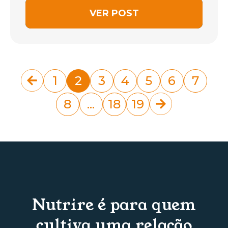
VER POST
1
2
3
4
5
6
7
8
...
18
19
Nutrire é para quem
cultiva uma relação