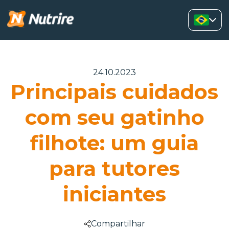
24.10.2023
Principais cuidados
com seu gatinho
filhote: um guia
para tutores
iniciantes
Compartilhar