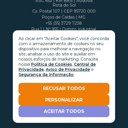
RSC 453 | KM 88,6 | Rodovia
Rota do Sol
Cx. Postal 107 | CEP 95720 000
Poços de Caldas | MG
+55 (35) 3729 7238
Rua 1 | Nº 955 | Distrito Industrial
Cx. Postal 407 | CEP 37701 970
Ao clicar em "Aceitar Cookies", você concorda
com o armazenamento de cookies no seu
dispositivo para melhorar a navegação no
site, analisar o uso do site e auxiliar em
nossos esforços de marketing. Consulte
nossa
Política de Cookies
,
Central de
Privacidade
,
Aviso de Privacidade
e
Segurança da Informação
RECUSAR TODOS
PERSONALIZAR
Go with the
ACEITAR TODOS