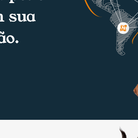
m sua
ão.