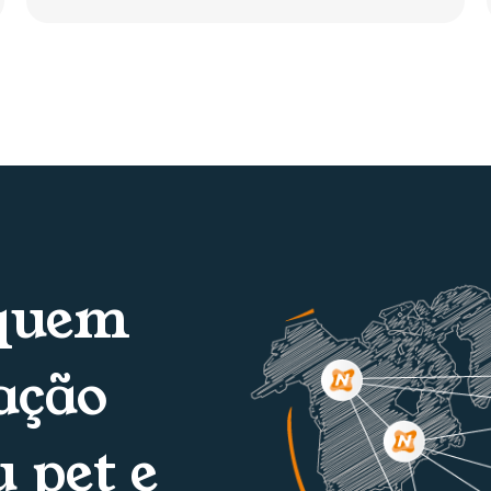
 quem
ação
 pet e