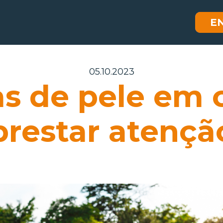
E
05.10.2023
s de pele em 
prestar atençã